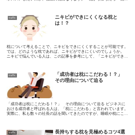
意味」がない 寝相が悪い人は、寝ている間に枕から落ち...
ニキビができにくくなる枕と
traffic
は！？
枕について考えることで、ニキビをできにくくすることが可能です。
では、どのような枕であれば、ニキビができにくいのでしょうか。
ニキビで悩んでいる人は、この記事を参考にして、「ニキビができに
くい枕」を実現するようにしてください。 ■定期的に洗...
「成功者は枕にこだわる！？」
traffic
その理由について迫る
「成功者は枕にこだわる！？」 その理由について迫る ビジネスに
おける成功者と呼ばれる人は、「枕にこだわる」と言われています。
実際に、私も数々の社長の話を聞いてきたのですが、睡眠や枕にこだ
わる人は多いように感じます。 もし、成功をしてゆき...
長持ちする枕を見極めるコツ4選
traffic