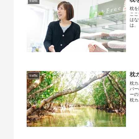
traffic
枕を
ここ
はな
は、
枕
traffic
枕カ
バー
ーの
枕カ