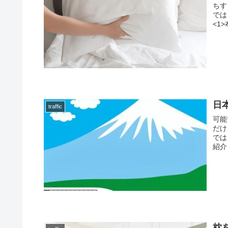
ちす
では
<1
日
traffic
可能
だけ
では
紹介
枕