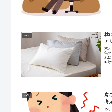
枕
traffic
ア
枕と
集め
れに
■枕
肩
traffic
考
あな