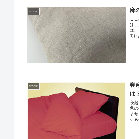
麻
traffic
ここ
は、
は、
向け
寝
traffic
は
寝起
色の
ませ
るも