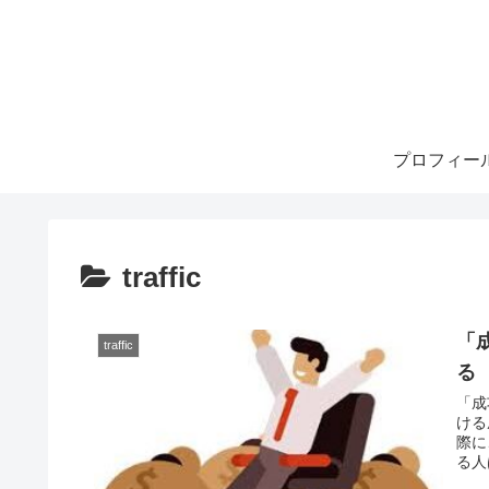
プロフィー
traffic
「
traffic
る
「成
ける
際に