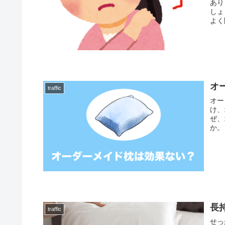
あり
しょ
よく
オ
traffic
オー
け、
ぜ、
か。
長
traffic
せっ